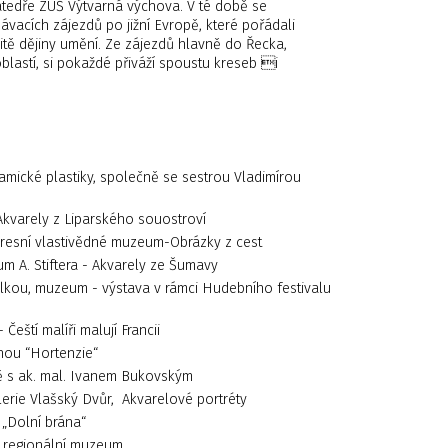
atedře ZUŠ Výtvarná výchova. V té době se
vacích zájezdů po jižní Evropě, které pořádali
zitě dějiny umění. Ze zájezdů hlavně do Řecka,
h oblastí, si pokaždé přiváží spoustu kreseb i
mické plastiky, společně se sestrou Vladimírou
Akvarely z Liparského souostroví
resní vlastivědné muzeum-Obrázky z cest
m A. Stiftera - Akvarely ze Šumavy
kou, muzeum - výstava v rámci Hudebního festivalu
eští malíři malují Francii
nou “Hortenzie“
 s ak. mal. Ivanem Bukovským
lerie Vlašský Dvůr, Akvarelové portréty
 „Dolní brána“
 regionální muzeum