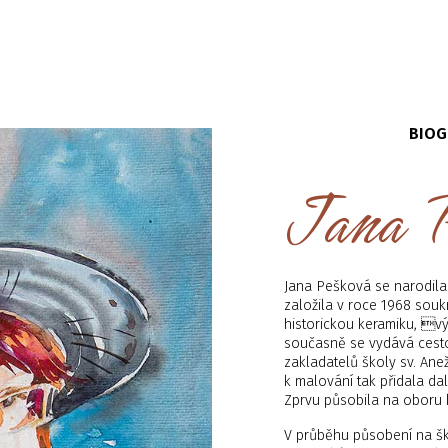
BIOG
Jana P
Jana Pešková se narodila
založila v roce 1968 souk
historickou keramiku, vý
současně se vydává cesto
zakladatelů školy sv. An
k malování tak přidala da
Zprvu působila na oboru 
V průběhu působení na ško