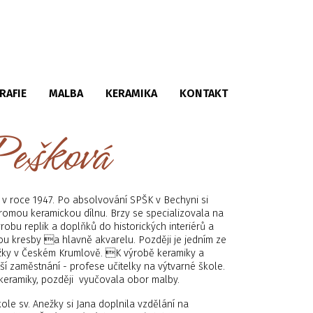
RAFIE
MALBA
KERAMIKA
KONTAKT
ešková
 v roce 1947. Po absolvování SPŠK v Bechyni si
romou keramickou dílnu. Brzy se specializovala na
robu replik a doplňků do historických interiérů a
u kresby a hlavně akvarelu. Později je jedním ze
ežky v Českém Krumlově. K výrobě keramiky a
lší zaměstnání - profese učitelky na výtvarné škole.
keramiky, později vyučovala obor malby.
le sv. Anežky si Jana doplnila vzdělání na