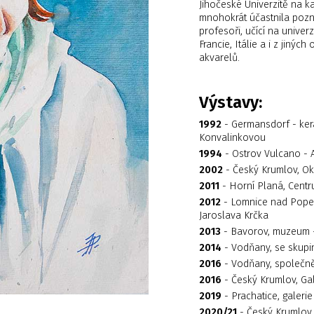
Jihočeské Univerzitě na k
mnohokrát účastnila pozná
profesoři, učící na univer
Francie, Itálie a i z jinýc
akvarelů.
Výstavy:
1992
- Germansdorf - kera
Konvalinkovou
1994
- Ostrov Vulcano - 
2002
- Český Krumlov, Ok
2011
- Horní Planá, Centru
2012
- Lomnice nad Popel
Jaroslava Krčka
2013
- Bavorov, muzeum - Č
2014
- Vodňany, se skupi
2016
- Vodňany, společně
2016
- Český Krumlov, Ga
2019
- Prachatice, galerie
2020/21
-
Český Krumlov,